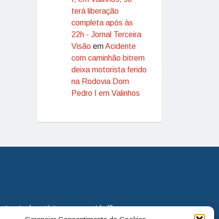
terá liberação
completa após às
22h - Jornal Terceira
Visão
em
Acidente
com caminhão bitrem
deixa motorista ferido
na Rodovia Dom
Pedro I em Valinhos
eira via de notícias para os cidadãos