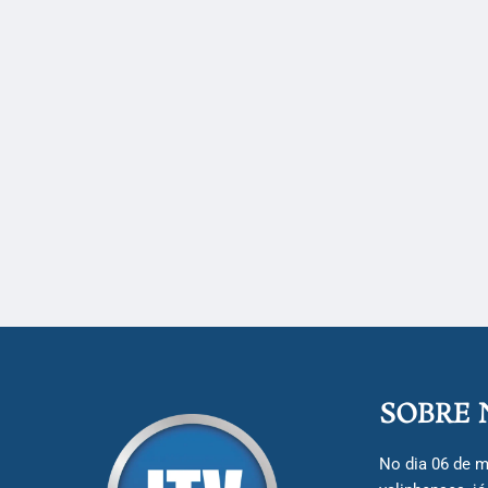
SOBRE 
No dia 06 de m