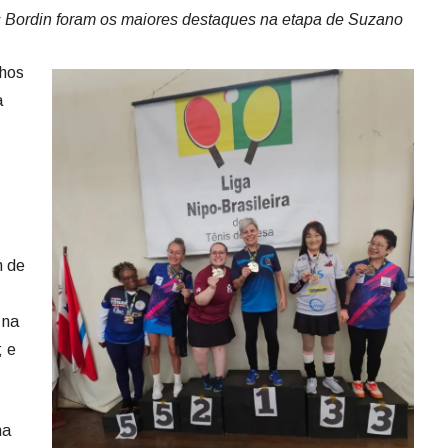
os Bordin foram os maiores destaques na etapa de Suzano
nhos
a
m de
 na
; e
na