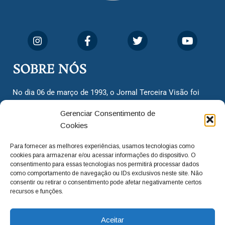
SOBRE NÓS
No dia 06 de março de 1993, o Jornal Terceira Visão foi
fundado para ser uma terceira via de notícias para os
Gerenciar Consentimento de
cidadãos valinhenses, já que naquela época só existiam
Cookies
dois jornais. Há mais de 30 anos, o jornal continua
assumindo o papel de ser a ‘voz do povo’ e continuamos
Para fornecer as melhores experiências, usamos tecnologias como
com o foco de trazer as melhores notícias. Nunca
cookies para armazenar e/ou acessar informações do dispositivo. O
deixamos de lado as necessidades do cidadão, sempre
consentimento para essas tecnologias nos permitirá processar dados
como comportamento de navegação ou IDs exclusivos neste site. Não
questionando os órgãos públicos em busca de melhorias
consentir ou retirar o consentimento pode afetar negativamente certos
para a cidade e sempre cobrando resoluções para casos
recursos e funções.
‘esquecidos’. Informar é a nossa missão!
Aceitar