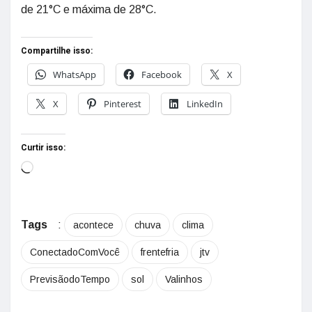
de 21°C e máxima de 28°C.
Compartilhe isso:
WhatsApp
Facebook
X
X
Pinterest
LinkedIn
Curtir isso:
Tags
:
acontece
chuva
clima
ConectadoComVocê
frentefria
jtv
PrevisãodoTempo
sol
Valinhos