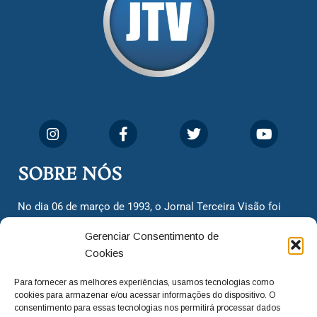
SOBRE NÓS
No dia 06 de março de 1993, o Jornal Terceira Visão foi
fundado para ser uma terceira via de notícias para os
Gerenciar Consentimento de
cidadãos valinhenses, já que naquela época só existiam
Cookies
dois jornais. Há mais de 30 anos, o jornal continua
assumindo o papel de ser a ‘voz do povo’ e continuamos
Para fornecer as melhores experiências, usamos tecnologias como
com o foco de trazer as melhores notícias. Nunca
cookies para armazenar e/ou acessar informações do dispositivo. O
deixamos de lado as necessidades do cidadão, sempre
consentimento para essas tecnologias nos permitirá processar dados