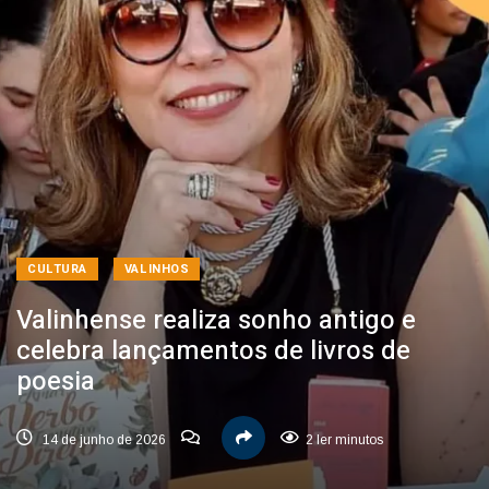
CULTURA
VALINHOS
Valinhense realiza sonho antigo e
celebra lançamentos de livros de
poesia
14 de junho de 2026
2 ler minutos