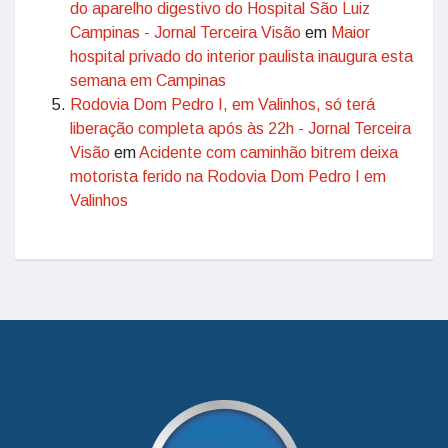
do aparelho digestivo do Hospital São Luiz
Campinas - Jornal Terceira Visão
em
Maior
hospital privado do interior paulista inaugura esta
semana em Campinas
Rodovia Dom Pedro I, em Valinhos, só terá
liberação completa após às 22h - Jornal Terceira
Visão
em
Acidente com caminhão bitrem deixa
motorista ferido na Rodovia Dom Pedro I em
Valinhos