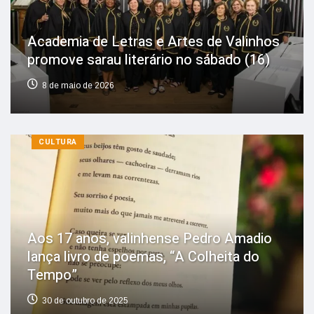
Academia de Letras e Artes de Valinhos
promove sarau literário no sábado (16)
8 de maio de 2026
CULTURA
Aos 17 anos, valinhense Pedro Amadio
lança livro de poemas, “A Colheita do
Tempo”
30 de outubro de 2025