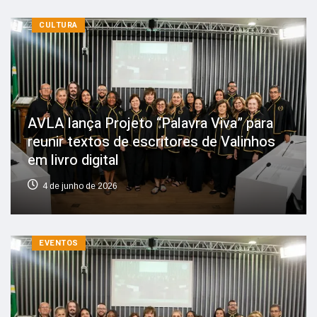
CULTURA
AVLA lança Projeto “Palavra Viva” para
reunir textos de escritores de Valinhos
em livro digital
4 de junho de 2026
EVENTOS