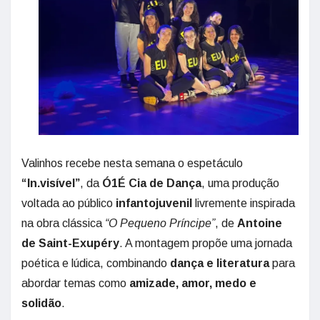
Valinhos recebe nesta semana o espetáculo
“In.visível”
, da
Ó1É Cia de Dança
, uma produção
voltada ao público
infantojuvenil
livremente inspirada
na obra clássica
“O Pequeno Príncipe”
, de
Antoine
de Saint-Exupéry
. A montagem propõe uma jornada
poética e lúdica, combinando
dança e literatura
para
abordar temas como
amizade, amor, medo e
solidão
.