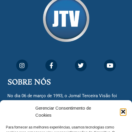
SOBRE NÓS
No dia 06 de março de 1993, o Jornal Terceira Visão foi
fundado para ser uma terceira via de notícias para os
Gerenciar Consentimento de
cidadãos valinhenses, já que naquela época só existiam
Cookies
dois jornais. Há mais de 30 anos, o jornal continua
assumindo o papel de ser a ‘voz do povo’ e continuamos
Para fornecer as melhores experiências, usamos tecnologias como
com o foco de trazer as melhores notícias. Nunca