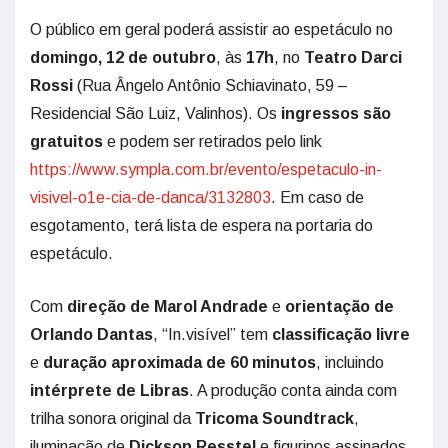
O público em geral poderá assistir ao espetáculo no
domingo, 12 de outubro
, às
17h
, no
Teatro Darci
Rossi
(Rua Ângelo Antônio Schiavinato, 59 –
Residencial São Luiz, Valinhos). Os
ingressos são
gratuitos
e podem ser retirados pelo link
https://www.sympla.com.br/evento/espetaculo-in-
visivel-o1e-cia-de-danca/3132803
. Em caso de
esgotamento, terá lista de espera na portaria do
espetáculo.
Com
direção de Marol Andrade
e
orientação de
Orlando Dantas
, “In.visível” tem
classificação livre
e
duração aproximada de 60 minutos
, incluindo
intérprete de Libras
. A produção conta ainda com
trilha sonora original da
Tricoma Soundtrack
,
iluminação de
Dickson Resstel
e figurinos assinados