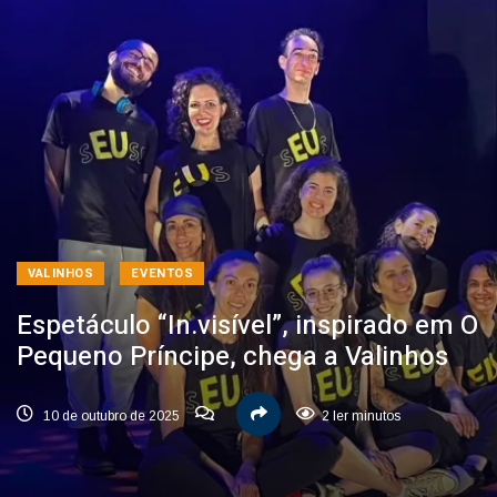
VALINHOS
EVENTOS
Espetáculo “In.visível”, inspirado em O
Pequeno Príncipe, chega a Valinhos
10 de outubro de 2025
2 ler minutos