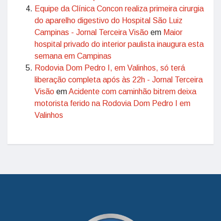
Equipe da Clínica Concon realiza primeira cirurgia
do aparelho digestivo do Hospital São Luiz
Campinas - Jornal Terceira Visão
em
Maior
hospital privado do interior paulista inaugura esta
semana em Campinas
Rodovia Dom Pedro I, em Valinhos, só terá
liberação completa após às 22h - Jornal Terceira
Visão
em
Acidente com caminhão bitrem deixa
motorista ferido na Rodovia Dom Pedro I em
Valinhos