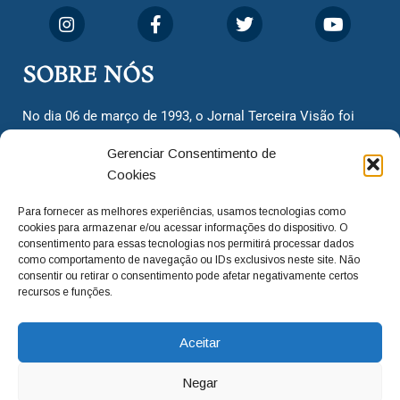
SOBRE NÓS
No dia 06 de março de 1993, o Jornal Terceira Visão foi
fundado para ser uma terceira via de notícias para os
Gerenciar Consentimento de
cidadãos valinhenses, já que naquela época só existiam
Cookies
dois jornais. Há mais de 30 anos, o jornal continua
assumindo o papel de ser a ‘voz do povo’ e continuamos
Para fornecer as melhores experiências, usamos tecnologias como
com o foco de trazer as melhores notícias. Nunca
cookies para armazenar e/ou acessar informações do dispositivo. O
deixamos de lado as necessidades do cidadão, sempre
consentimento para essas tecnologias nos permitirá processar dados
como comportamento de navegação ou IDs exclusivos neste site. Não
questionando os órgãos públicos em busca de melhorias
consentir ou retirar o consentimento pode afetar negativamente certos
para a cidade e sempre cobrando resoluções para casos
recursos e funções.
‘esquecidos’. Informar é a nossa missão!
Aceitar
adm@jtv.com.br
(19) 3929-6225
Negar