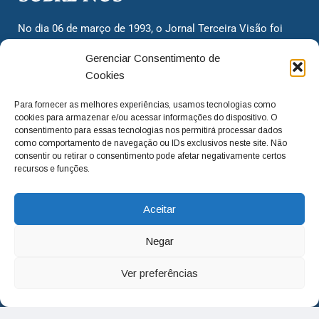
No dia 06 de março de 1993, o Jornal Terceira Visão foi
fundado para ser uma terceira via de notícias para os
Gerenciar Consentimento de
cidadãos valinhenses, já que naquela época só existiam
Cookies
dois jornais. Há mais de 30 anos, o jornal continua
assumindo o papel de ser a ‘voz do povo’ e continuamos
Para fornecer as melhores experiências, usamos tecnologias como
com o foco de trazer as melhores notícias. Nunca
cookies para armazenar e/ou acessar informações do dispositivo. O
deixamos de lado as necessidades do cidadão, sempre
consentimento para essas tecnologias nos permitirá processar dados
como comportamento de navegação ou IDs exclusivos neste site. Não
questionando os órgãos públicos em busca de melhorias
consentir ou retirar o consentimento pode afetar negativamente certos
para a cidade e sempre cobrando resoluções para casos
recursos e funções.
‘esquecidos’. Informar é a nossa missão!
Aceitar
adm@jtv.com.br
(19) 3929-6225
Negar
(19) 99450-1424
Ver preferências