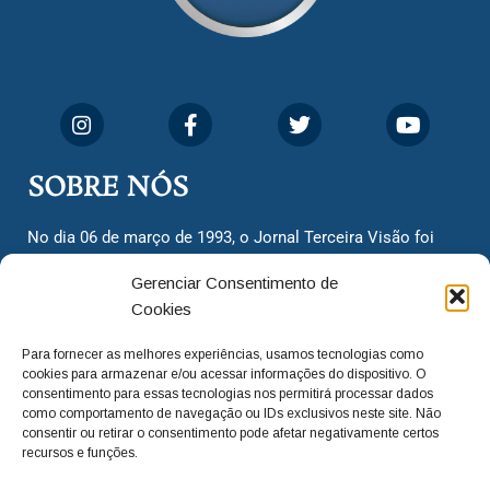
SOBRE NÓS
No dia 06 de março de 1993, o Jornal Terceira Visão foi
fundado para ser uma terceira via de notícias para os
Gerenciar Consentimento de
cidadãos valinhenses, já que naquela época só existiam
Cookies
dois jornais. Há mais de 30 anos, o jornal continua
assumindo o papel de ser a ‘voz do povo’ e continuamos
Para fornecer as melhores experiências, usamos tecnologias como
com o foco de trazer as melhores notícias. Nunca
cookies para armazenar e/ou acessar informações do dispositivo. O
deixamos de lado as necessidades do cidadão, sempre
consentimento para essas tecnologias nos permitirá processar dados
como comportamento de navegação ou IDs exclusivos neste site. Não
questionando os órgãos públicos em busca de melhorias
consentir ou retirar o consentimento pode afetar negativamente certos
para a cidade e sempre cobrando resoluções para casos
recursos e funções.
‘esquecidos’. Informar é a nossa missão!