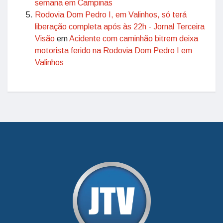
semana em Campinas
Rodovia Dom Pedro I, em Valinhos, só terá
liberação completa após às 22h - Jornal Terceira
Visão
em
Acidente com caminhão bitrem deixa
motorista ferido na Rodovia Dom Pedro I em
Valinhos