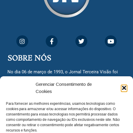
SOBRE NÓS
No dia 06 de março de 1993, o Jornal Terceira Visão foi
fundado para ser uma terceira via de notícias para os
Gerenciar Consentimento de
cidadãos valinhenses, já que naquela época só existiam
Cookies
dois jornais. Há mais de 30 anos, o jornal continua
assumindo o papel de ser a ‘voz do povo’ e continuamos
Para fornecer as melhores experiências, usamos tecnologias como
com o foco de trazer as melhores notícias. Nunca
cookies para armazenar e/ou acessar informações do dispositivo. O
deixamos de lado as necessidades do cidadão, sempre
consentimento para essas tecnologias nos permitirá processar dados
como comportamento de navegação ou IDs exclusivos neste site. Não
questionando os órgãos públicos em busca de melhorias
consentir ou retirar o consentimento pode afetar negativamente certos
para a cidade e sempre cobrando resoluções para casos
recursos e funções.