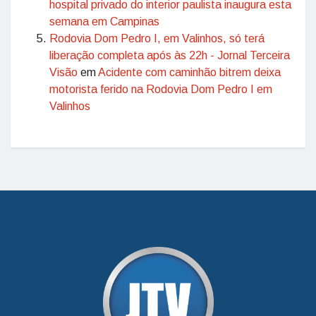
hospital privado do interior paulista inaugura esta
semana em Campinas
Rodovia Dom Pedro I, em Valinhos, só terá
liberação completa após às 22h - Jornal Terceira
Visão
em
Acidente com caminhão bitrem deixa
motorista ferido na Rodovia Dom Pedro I em
Valinhos