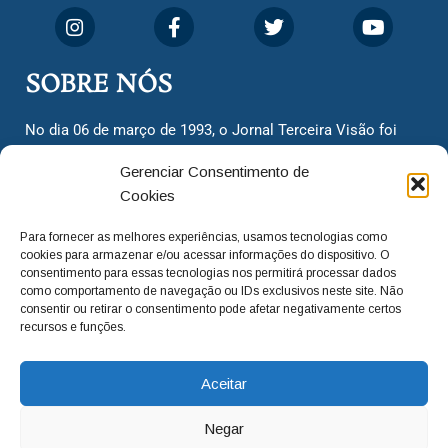
SOBRE NÓS
No dia 06 de março de 1993, o Jornal Terceira Visão foi
fundado para ser uma terceira via de notícias para os
Gerenciar Consentimento de
cidadãos valinhenses, já que naquela época só existiam
Cookies
dois jornais. Há mais de 30 anos, o jornal continua
assumindo o papel de ser a ‘voz do povo’ e continuamos
Para fornecer as melhores experiências, usamos tecnologias como
com o foco de trazer as melhores notícias. Nunca
cookies para armazenar e/ou acessar informações do dispositivo. O
deixamos de lado as necessidades do cidadão, sempre
consentimento para essas tecnologias nos permitirá processar dados
como comportamento de navegação ou IDs exclusivos neste site. Não
questionando os órgãos públicos em busca de melhorias
consentir ou retirar o consentimento pode afetar negativamente certos
para a cidade e sempre cobrando resoluções para casos
recursos e funções.
‘esquecidos’. Informar é a nossa missão!
Aceitar
adm@jtv.com.br
(19) 3929-6225
Negar