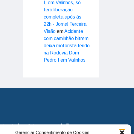
I, em Valinhos, só
terá liberação
completa após às
22h - Jornal Terceira
Visão
em
Acidente
com caminhão bitrem
deixa motorista ferido
na Rodovia Dom
Pedro I em Valinhos
eira via de notícias para os cidadãos
Gerenciar Consentimento de Cookies
o jornal continua assumindo o papel