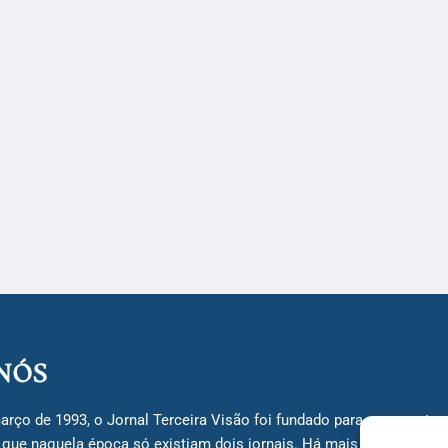
NÓS
arço de 1993, o Jornal Terceira Visão foi fundado para ser uma terc
á que naquela época só existiam dois jornais. Há mais de 30 anos, 