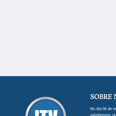
SOBRE 
No dia 06 de m
valinhenses, j