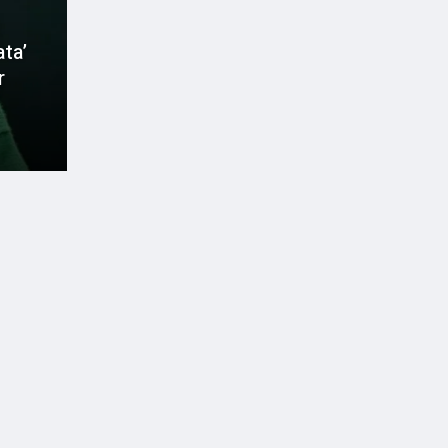
ta’
r