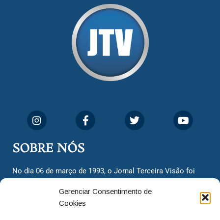
SOBRE NÓS
No dia 06 de março de 1993, o Jornal Terceira Visão foi
fundado para ser uma terceira via de notícias para os
Gerenciar Consentimento de
cidadãos valinhenses, já que naquela época só existiam
Cookies
dois jornais. Há mais de 30 anos, o jornal continua
assumindo o papel de ser a ‘voz do povo’ e continuamos