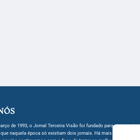
NÓS
arço de 1993, o Jornal Terceira Visão foi fundado para ser uma terc
á que naquela época só existiam dois jornais. Há mais de 30 anos, 