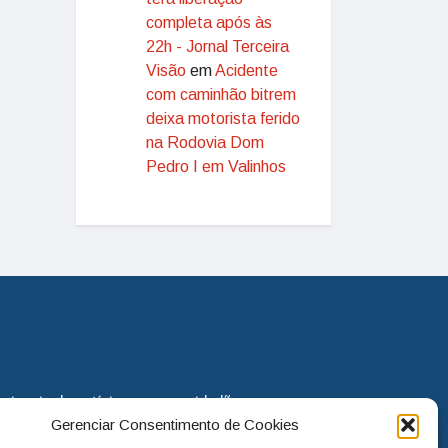
completa após às
22h - Jornal Terceira
Visão
em
Acidente
com caminhão bitrem
deixa motorista ferido
na Rodovia Dom
Pedro I em Valinhos
eira via de notícias para os cidadãos
Gerenciar Consentimento de Cookies
o jornal continua assumindo o papel