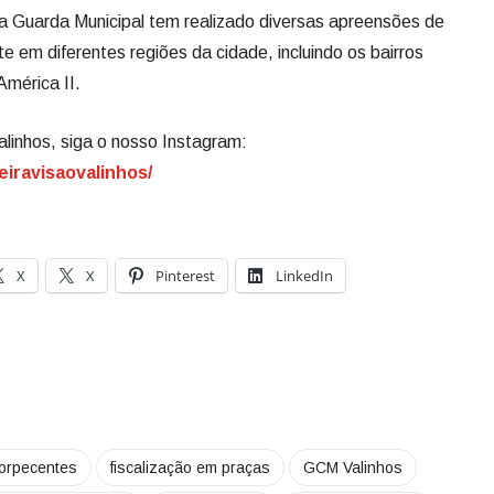
a Guarda Municipal tem realizado diversas apreensões de
e em diferentes regiões da cidade, incluindo os bairros
América II.
alinhos, siga o nosso Instagram:
eiravisaovalinhos/
X
X
Pinterest
LinkedIn
orpecentes
fiscalização em praças
GCM Valinhos