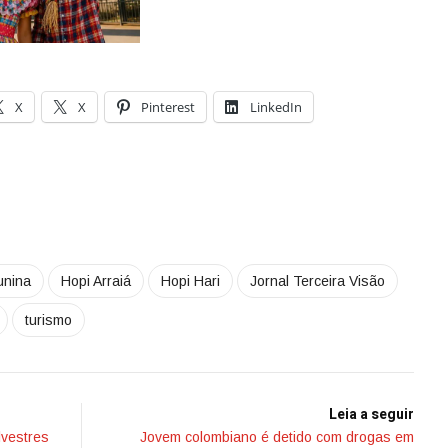
X
X
Pinterest
LinkedIn
unina
Hopi Arraiá
Hopi Hari
Jornal Terceira Visão
turismo
Leia a seguir
lvestres
Jovem colombiano é detido com drogas em