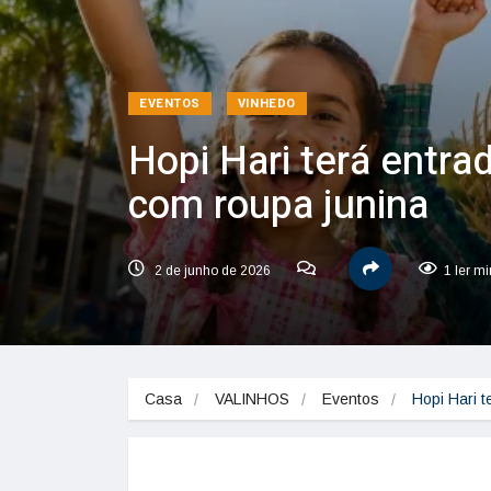
EVENTOS
VINHEDO
Hopi Hari terá entrad
com roupa junina
2 de junho de 2026
1 ler m
Casa
VALINHOS
Eventos
Hopi Hari t