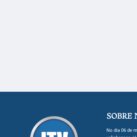
SOBRE 
No dia 06 de m