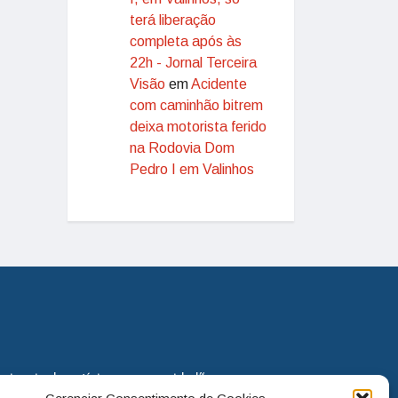
terá liberação
completa após às
22h - Jornal Terceira
Visão
em
Acidente
com caminhão bitrem
deixa motorista ferido
na Rodovia Dom
Pedro I em Valinhos
eira via de notícias para os cidadãos