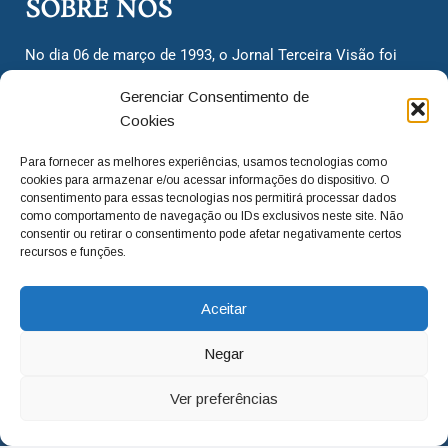
SOBRE NÓS
No dia 06 de março de 1993, o Jornal Terceira Visão foi
fundado para ser uma terceira via de notícias para os
Gerenciar Consentimento de
cidadãos valinhenses, já que naquela época só existiam
Cookies
dois jornais. Há mais de 30 anos, o jornal continua
assumindo o papel de ser a ‘voz do povo’ e continuamos
Para fornecer as melhores experiências, usamos tecnologias como
com o foco de trazer as melhores notícias. Nunca
cookies para armazenar e/ou acessar informações do dispositivo. O
deixamos de lado as necessidades do cidadão, sempre
consentimento para essas tecnologias nos permitirá processar dados
como comportamento de navegação ou IDs exclusivos neste site. Não
questionando os órgãos públicos em busca de melhorias
consentir ou retirar o consentimento pode afetar negativamente certos
para a cidade e sempre cobrando resoluções para casos
recursos e funções.
‘esquecidos’. Informar é a nossa missão!
Aceitar
adm@jtv.com.br
(19) 3929-6225
Negar
(19) 99450-1424
Ver preferências