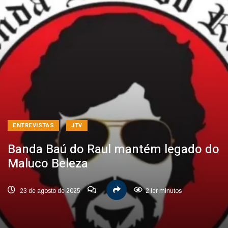
ENTREVISTAS
JTV
Banda Baú do Raul mantém legado do
Maluco Beleza
23 de agosto de 2025
2 ler minutos