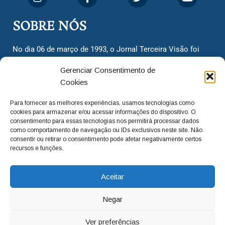
SOBRE NÓS
No dia 06 de março de 1993, o Jornal Terceira Visão foi
fundado para ser uma terceira via de notícias para os
Gerenciar Consentimento de
cidadãos valinhenses, já que naquela época só existiam
Cookies
dois jornais. Há mais de 30 anos, o jornal continua
assumindo o papel de ser a ‘voz do povo’ e continuamos
Para fornecer as melhores experiências, usamos tecnologias como
com o foco de trazer as melhores notícias. Nunca
cookies para armazenar e/ou acessar informações do dispositivo. O
deixamos de lado as necessidades do cidadão, sempre
consentimento para essas tecnologias nos permitirá processar dados
como comportamento de navegação ou IDs exclusivos neste site. Não
questionando os órgãos públicos em busca de melhorias
consentir ou retirar o consentimento pode afetar negativamente certos
para a cidade e sempre cobrando resoluções para casos
recursos e funções.
‘esquecidos’. Informar é a nossa missão!
Aceitar
adm@jtv.com.br
(19) 3929-6225
Negar
(19) 99450-1424
Ver preferências