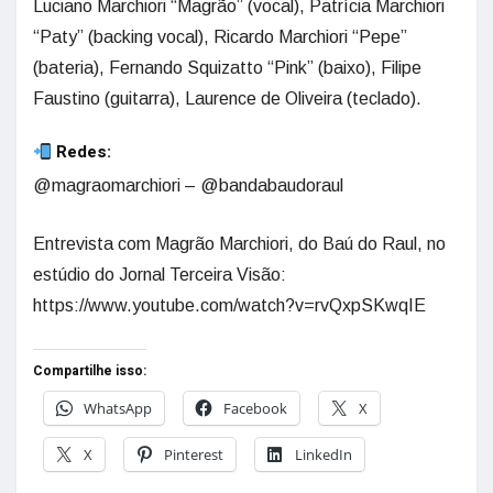
Luciano Marchiori “Magrão” (vocal), Patrícia Marchiori
“Paty” (backing vocal), Ricardo Marchiori “Pepe”
(bateria), Fernando Squizatto “Pink” (baixo), Filipe
Faustino (guitarra), Laurence de Oliveira (teclado).
Redes:
@magraomarchiori – @bandabaudoraul
Entrevista com Magrão Marchiori, do Baú do Raul, no
estúdio do Jornal Terceira Visão:
https://www.youtube.com/watch?v=rvQxpSKwqIE
Compartilhe isso:
WhatsApp
Facebook
X
X
Pinterest
LinkedIn