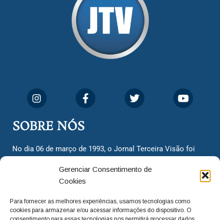
SOBRE NÓS
No dia 06 de março de 1993, o Jornal Terceira Visão foi
fundado para ser uma terceira via de notícias para os
Gerenciar Consentimento de
cidadãos valinhenses, já que naquela época só existiam
Cookies
dois jornais. Há mais de 30 anos, o jornal continua
assumindo o papel de ser a ‘voz do povo’ e continuamos
Para fornecer as melhores experiências, usamos tecnologias como
com o foco de trazer as melhores notícias. Nunca
cookies para armazenar e/ou acessar informações do dispositivo. O
deixamos de lado as necessidades do cidadão, sempre
consentimento para essas tecnologias nos permitirá processar dados