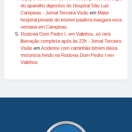
do aparelho digestivo do Hospital São Luiz
Campinas - Jornal Terceira Visão
em
Maior
hospital privado do interior paulista inaugura esta
semana em Campinas
Rodovia Dom Pedro I, em Valinhos, só terá
liberação completa após às 22h - Jornal Terceira
Visão
em
Acidente com caminhão bitrem deixa
motorista ferido na Rodovia Dom Pedro I em
Valinhos