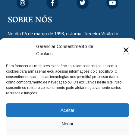
SOBRE NÓS
No dia 06 de março de 1993, o Jornal Terceira Visão foi
fundado para ser uma terceira via de notícias para os
Gerenciar Consentimento de
cidadãos valinhenses, já que naquela época só existiam
Cookies
dois jornais. Há mais de 30 anos, o jornal continua
assumindo o papel de ser a ‘voz do povo’ e continuamos
Para fornecer as melhores experiências, usamos tecnologias como
com o foco de trazer as melhores notícias. Nunca
cookies para armazenar e/ou acessar informações do dispositivo. O
deixamos de lado as necessidades do cidadão, sempre
consentimento para essas tecnologias nos permitirá processar dados
como comportamento de navegação ou IDs exclusivos neste site. Não
questionando os órgãos públicos em busca de melhorias
consentir ou retirar o consentimento pode afetar negativamente certos
para a cidade e sempre cobrando resoluções para casos
recursos e funções.
‘esquecidos’. Informar é a nossa missão!
Aceitar
adm@jtv.com.br
(19) 3929-6225
Negar
(19) 99450-1424