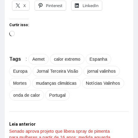
X
Pinterest
LinkedIn
Curtir isso:
Tags
:
Aemet
calor extremo
Espanha
Europa
Jornal Terceira Visão
jornal valinhos
Mortes
mudanças climáticas
Notícias Valinhos
onda de calor
Portugal
Leia anterior
Senado aprova projeto que libera spray de pimenta
para mulheres a partir de 16 anos; medida aguarda