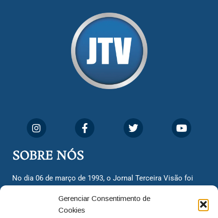
SOBRE NÓS
No dia 06 de março de 1993, o Jornal Terceira Visão foi
fundado para ser uma terceira via de notícias para os
Gerenciar Consentimento de
cidadãos valinhenses, já que naquela época só existiam
Cookies
dois jornais. Há mais de 30 anos, o jornal continua