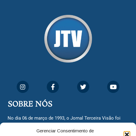
SOBRE NÓS
No dia 06 de março de 1993, o Jornal Terceira Visão foi
fundado para ser uma terceira via de notícias para os
Gerenciar Consentimento de
cidadãos valinhenses, já que naquela época só existiam