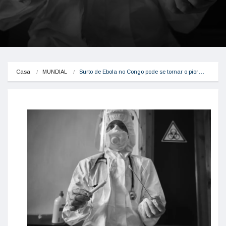
Casa
MUNDIAL
Surto de Ebola no Congo pode se tornar o pior…