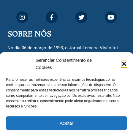
SOBRE NÓS
No dia 06 de março de 1993, o Jornal Terceira Visão foi
fundado para ser uma terceira via de notícias para os
Gerenciar Consentimento de
cidadãos valinhenses, já que naquela época só existiam
Cookies
dois jornais. Há mais de 30 anos, o jornal continua
assumindo o papel de ser a ‘voz do povo’ e continuamos
Para fornecer as melhores experiências, usamos tecnologias como
com o foco de trazer as melhores notícias. Nunca
cookies para armazenar e/ou acessar informações do dispositivo. O
deixamos de lado as necessidades do cidadão, sempre
consentimento para essas tecnologias nos permitirá processar dados
como comportamento de navegação ou IDs exclusivos neste site. Não
questionando os órgãos públicos em busca de melhorias
consentir ou retirar o consentimento pode afetar negativamente certos
para a cidade e sempre cobrando resoluções para casos
recursos e funções.
‘esquecidos’. Informar é a nossa missão!
Aceitar
adm@jtv.com.br
(19) 3929-6225