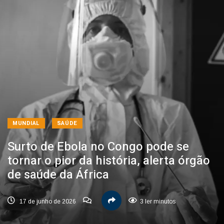
MUNDIAL
SAÚDE
Surto de Ebola no Congo pode se
tornar o pior da história, alerta órgão
de saúde da África
17 de junho de 2026
3 ler minutos