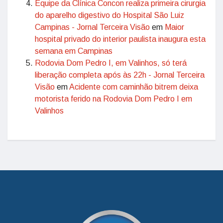
Equipe da Clínica Concon realiza primeira cirurgia
do aparelho digestivo do Hospital São Luiz
Campinas - Jornal Terceira Visão
em
Maior
hospital privado do interior paulista inaugura esta
semana em Campinas
Rodovia Dom Pedro I, em Valinhos, só terá
liberação completa após às 22h - Jornal Terceira
Visão
em
Acidente com caminhão bitrem deixa
motorista ferido na Rodovia Dom Pedro I em
Valinhos