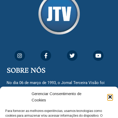
SOBRE NÓS
No dia 06 de março de 1993, o Jornal Terceira Visão foi
fundado para ser uma terceira via de notícias para os
Gerenciar Consentimento de
cidadãos valinhenses, já que naquela época só existiam
Cookies
dois jornais. Há mais de 30 anos, o jornal continua
assumindo o papel de ser a ‘voz do povo’ e continuamos
Para fornecer as melhores experiências, usamos tecnologias como
com o foco de trazer as melhores notícias. Nunca
cookies para armazenar e/ou acessar informações do dispositivo. O