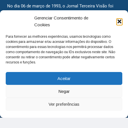
No dia 06 de março de 1993, o Jornal Terceira Visão foi
fundado para ser uma terceira via de notícias para os
Gerenciar Consentimento de
cidadãos valinhenses, já que naquela época só existiam
Cookies
dois jornais. Há mais de 30 anos, o jornal continua
assumindo o papel de ser a ‘voz do povo’ e continuamos
Para fornecer as melhores experiências, usamos tecnologias como
com o foco de trazer as melhores notícias. Nunca
cookies para armazenar e/ou acessar informações do dispositivo. O
deixamos de lado as necessidades do cidadão, sempre
consentimento para essas tecnologias nos permitirá processar dados
como comportamento de navegação ou IDs exclusivos neste site. Não
questionando os órgãos públicos em busca de melhorias
consentir ou retirar o consentimento pode afetar negativamente certos
para a cidade e sempre cobrando resoluções para casos
recursos e funções.
‘esquecidos’. Informar é a nossa missão!
Aceitar
adm@jtv.com.br
(19) 3929-6225
Negar
(19) 99450-1424
Ver preferências