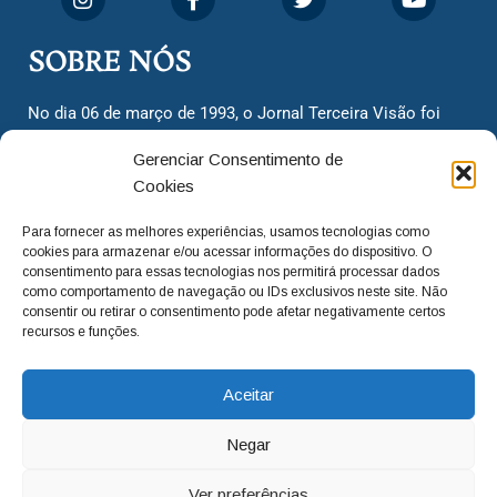
SOBRE NÓS
No dia 06 de março de 1993, o Jornal Terceira Visão foi
fundado para ser uma terceira via de notícias para os
Gerenciar Consentimento de
cidadãos valinhenses, já que naquela época só existiam
Cookies
dois jornais. Há mais de 30 anos, o jornal continua
assumindo o papel de ser a ‘voz do povo’ e continuamos
Para fornecer as melhores experiências, usamos tecnologias como
com o foco de trazer as melhores notícias. Nunca
cookies para armazenar e/ou acessar informações do dispositivo. O
deixamos de lado as necessidades do cidadão, sempre
consentimento para essas tecnologias nos permitirá processar dados
como comportamento de navegação ou IDs exclusivos neste site. Não
questionando os órgãos públicos em busca de melhorias
consentir ou retirar o consentimento pode afetar negativamente certos
para a cidade e sempre cobrando resoluções para casos
recursos e funções.
‘esquecidos’. Informar é a nossa missão!
Aceitar
adm@jtv.com.br
(19) 3929-6225
Negar
(19) 99450-1424
Ver preferências