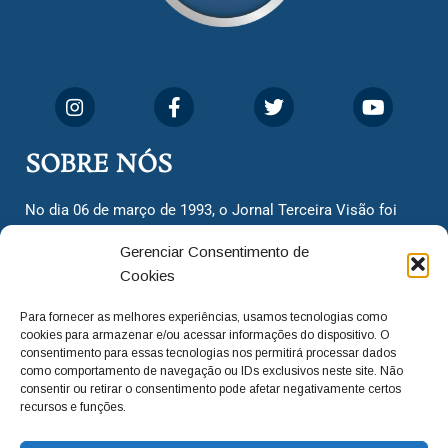
SOBRE NÓS
No dia 06 de março de 1993, o Jornal Terceira Visão foi
fundado para ser uma terceira via de notícias para os
Gerenciar Consentimento de
cidadãos valinhenses, já que naquela época só existiam
Cookies
dois jornais. Há mais de 30 anos, o jornal continua
assumindo o papel de ser a ‘voz do povo’ e continuamos
Para fornecer as melhores experiências, usamos tecnologias como
com o foco de trazer as melhores notícias. Nunca
cookies para armazenar e/ou acessar informações do dispositivo. O
deixamos de lado as necessidades do cidadão, sempre
consentimento para essas tecnologias nos permitirá processar dados
como comportamento de navegação ou IDs exclusivos neste site. Não
questionando os órgãos públicos em busca de melhorias
consentir ou retirar o consentimento pode afetar negativamente certos
para a cidade e sempre cobrando resoluções para casos
recursos e funções.
‘esquecidos’. Informar é a nossa missão!