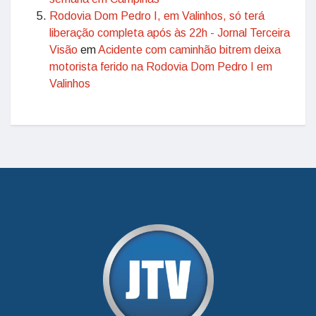
Rodovia Dom Pedro I, em Valinhos, só terá
liberação completa após às 22h - Jornal Terceira
Visão
em
Acidente com caminhão bitrem deixa
motorista ferido na Rodovia Dom Pedro I em
Valinhos