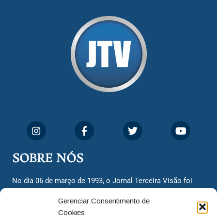
SOBRE NÓS
No dia 06 de março de 1993, o Jornal Terceira Visão foi
fundado para ser uma terceira via de notícias para os
Gerenciar Consentimento de
cidadãos valinhenses, já que naquela época só existiam
Cookies
dois jornais. Há mais de 30 anos, o jornal continua