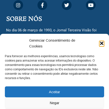
SOBRE NÓS
No dia 06 de março de 1993, o Jornal Terceira Visão foi
fundado para ser uma terceira via de notícias para os
Gerenciar Consentimento de
cidadãos valinhenses, já que naquela época só existiam
Cookies
dois jornais. Há mais de 30 anos, o jornal continua
assumindo o papel de ser a ‘voz do povo’ e continuamos
Para fornecer as melhores experiências, usamos tecnologias como
com o foco de trazer as melhores notícias. Nunca
cookies para armazenar e/ou acessar informações do dispositivo. O
deixamos de lado as necessidades do cidadão, sempre
consentimento para essas tecnologias nos permitirá processar dados
como comportamento de navegação ou IDs exclusivos neste site. Não
questionando os órgãos públicos em busca de melhorias
consentir ou retirar o consentimento pode afetar negativamente certos
para a cidade e sempre cobrando resoluções para casos
recursos e funções.
‘esquecidos’. Informar é a nossa missão!
Aceitar
adm@jtv.com.br
(19) 3929-6225
Negar
(19) 99450-1424