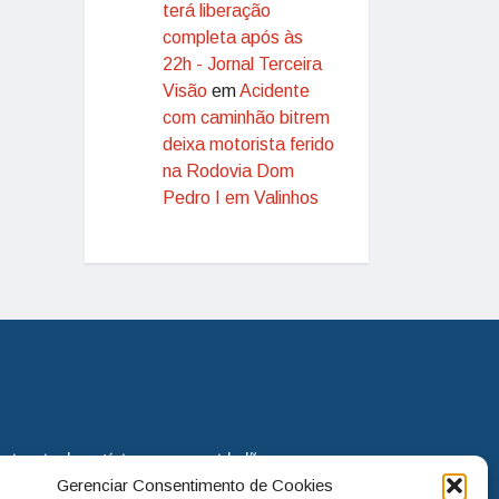
terá liberação
completa após às
22h - Jornal Terceira
Visão
em
Acidente
com caminhão bitrem
deixa motorista ferido
na Rodovia Dom
Pedro I em Valinhos
eira via de notícias para os cidadãos
Gerenciar Consentimento de Cookies
o jornal continua assumindo o papel