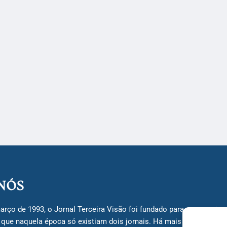
NÓS
arço de 1993, o Jornal Terceira Visão foi fundado para ser uma terc
á que naquela época só existiam dois jornais. Há mais de 30 anos, 