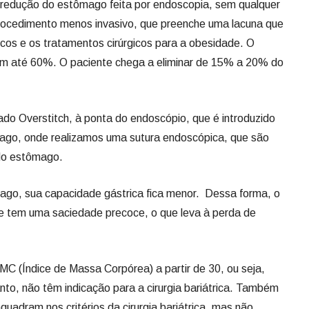
 redução do estômago feita por endoscopia, sem qualquer
rocedimento menos invasivo, que preenche uma lacuna que
icos e os tratamentos cirúrgicos para a obesidade. O
m até 60%. O paciente chega a eliminar de 15% a 20% do
o Overstitch, à ponta do endoscópio, que é introduzido
ago, onde realizamos uma sutura endoscópica, que são
do estômago.
go, sua capacidade gástrica fica menor. Dessa forma, o
 tem uma saciedade precoce, o que leva à perda de
MC (Índice de Massa Corpórea) a partir de 30, ou seja,
nto, não têm indicação para a cirurgia bariátrica. Também
quadram nos critérios da cirurgia bariátrica, mas não