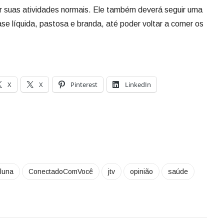
r suas atividades normais. Ele também deverá seguir uma
fase líquida, pastosa e branda, até poder voltar a comer os
X
X
Pinterest
LinkedIn
luna
ConectadoComVocê
jtv
opinião
saúde