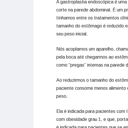
A gastroplastia endoscópica é uma
corte na parede abdominal. É um p
tínhamos entre os tratamentos clín
tamanho do estômago é reduzido e
seu peso inicial.
Nós acoplamos um aparelho, chamad
pela boca até chegarmos ao estôm
como “pregas” internas na parede 
Ao reduzirmos o tamanho do estôma
paciente consome menos alimento e
peso.
Ela é indicada para pacientes com I
com obesidade grau 1, e que, porta
é indicada para pacientes que se en