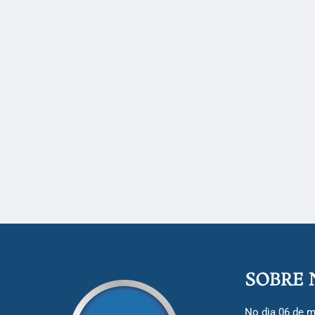
SOBRE 
No dia 06 de m