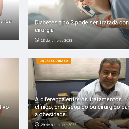
trica
Diabetes tipo 2 pode ser tratada co
cirurgia
18 de julho de 2023
UNCATEGORIZED
A diferença entre os tratamentos
tivo
clínico, endoscópico ou cirúrgico pa
a obesidade
29 de outubro de 2022