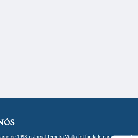
NÓS
arço de 1993, o Jornal Terceira Visão foi fundado para ser uma terc