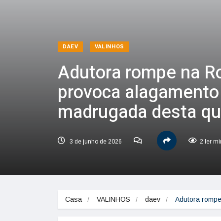
DAEV
VALINHOS
Adutora rompe na Ro
provoca alagamento
madrugada desta qua
3 de junho de 2026
2 ler m
Casa
VALINHOS
daev
Adutora rompe