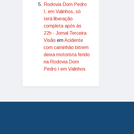
Rodovia Dom Pedro
I, em Valinhos, só
terá liberação
completa após às
22h - Jornal Terceira
Visão
em
Acidente
com caminhão bitrem
deixa motorista ferido
na Rodovia Dom
Pedro I em Valinhos