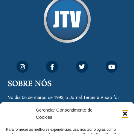
SOBRE NÓS
No dia 06 de março de 1993, o Jornal Terceira Visão foi
fundado para ser uma terceira via de notícias para os
Gerenciar Consentimento de
cidadãos valinhenses, já que naquela época só existiam
Cookies
dois jornais. Há mais de 30 anos, o jornal continua
assumindo o papel de ser a ‘voz do povo’ e continuamos
Para fornecer as melhores experiências, usamos tecnologias como
com o foco de trazer as melhores notícias. Nunca