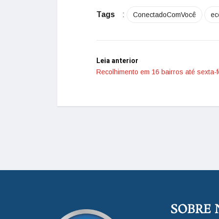
Tags
:
ConectadoComVocê
ec
Leia anterior
Recolhimento em 16 bairros até sexta-fe
SOBRE 