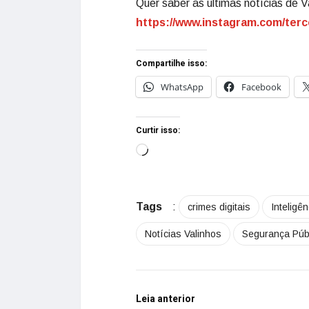
Quer saber as últimas notícias de V
https://www.instagram.com/terc
Compartilhe isso:
WhatsApp
Facebook
Curtir isso:
Tags
:
crimes digitais
Inteligênc
Notícias Valinhos
Segurança Púb
Leia anterior