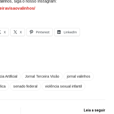
alinhos, siga o nosso Instagram:
eiravisaovalinhos/
X
X
Pinterest
LinkedIn
ia Artificial
Jornal Terceira Visão
jornal valinhos
lica
senado federal
violência sexual infantil
Leia a seguir