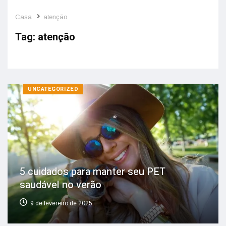
Casa
atenção
Tag:
atenção
UNCATEGORIZED
5 cuidados para manter seu PET
saudável no verão
9 de fevereiro de 2025