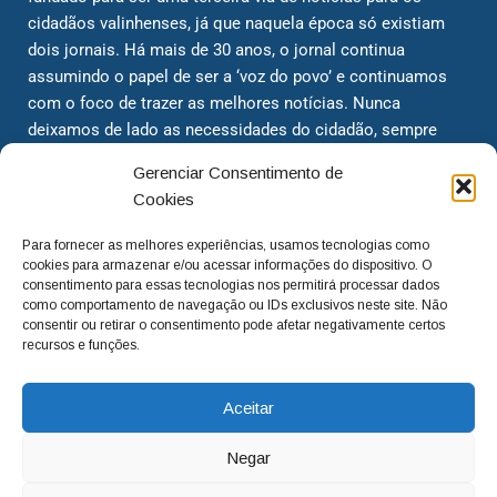
cidadãos valinhenses, já que naquela época só existiam
dois jornais. Há mais de 30 anos, o jornal continua
assumindo o papel de ser a ‘voz do povo’ e continuamos
com o foco de trazer as melhores notícias. Nunca
deixamos de lado as necessidades do cidadão, sempre
questionando os órgãos públicos em busca de melhorias
Gerenciar Consentimento de
para a cidade e sempre cobrando resoluções para casos
Cookies
‘esquecidos’. Informar é a nossa missão!
Para fornecer as melhores experiências, usamos tecnologias como
cookies para armazenar e/ou acessar informações do dispositivo. O
adm@jtv.com.br
(19) 3929-6225
consentimento para essas tecnologias nos permitirá processar dados
como comportamento de navegação ou IDs exclusivos neste site. Não
(19) 99450-1424
consentir ou retirar o consentimento pode afetar negativamente certos
recursos e funções.
Aceitar
Negar