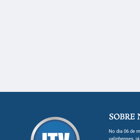
SOBRE 
No dia 06 de m
valinhenses, j