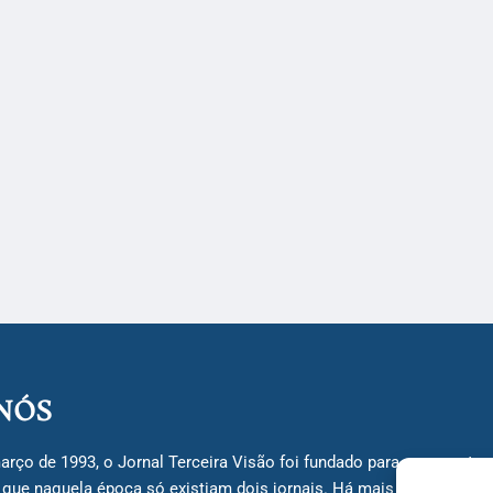
NÓS
arço de 1993, o Jornal Terceira Visão foi fundado para ser uma terc
á que naquela época só existiam dois jornais. Há mais de 30 anos, 