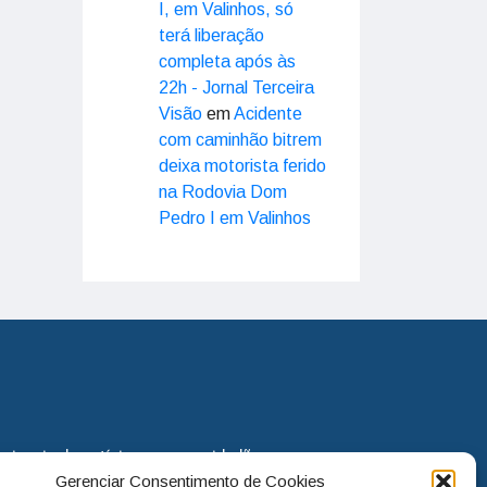
I, em Valinhos, só
terá liberação
completa após às
22h - Jornal Terceira
Visão
em
Acidente
com caminhão bitrem
deixa motorista ferido
na Rodovia Dom
Pedro I em Valinhos
eira via de notícias para os cidadãos
Gerenciar Consentimento de Cookies
o jornal continua assumindo o papel