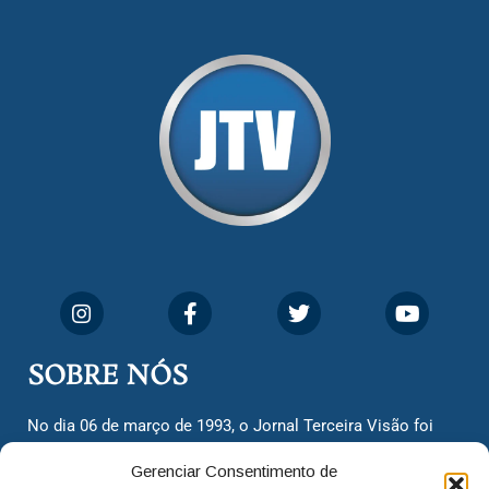
SOBRE NÓS
No dia 06 de março de 1993, o Jornal Terceira Visão foi
fundado para ser uma terceira via de notícias para os
Gerenciar Consentimento de
cidadãos valinhenses, já que naquela época só existiam