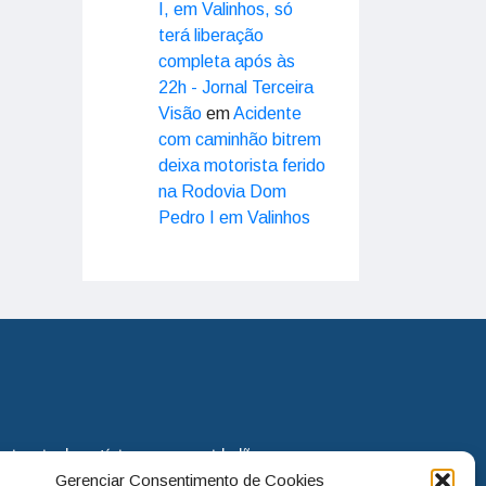
I, em Valinhos, só
terá liberação
completa após às
22h - Jornal Terceira
Visão
em
Acidente
com caminhão bitrem
deixa motorista ferido
na Rodovia Dom
Pedro I em Valinhos
eira via de notícias para os cidadãos
Gerenciar Consentimento de Cookies
o jornal continua assumindo o papel