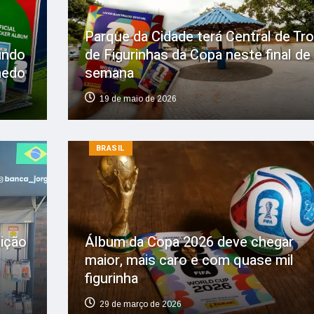
Parque da Cidade terá Central de Tr
undo
de Figurinhas da Copa neste final de
hedo
semana
19 de maio de 2026
BRASIL
dição
Álbum da Copa 2026 deve chegar
maior, mais caro e com quase mil
figurinha
29 de março de 2026