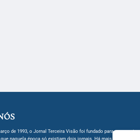
NÓS
arço de 1993, o Jornal Terceira Visão foi fundado para ser uma terc
á que naquela época só existiam dois jornais. Há mais de 30 anos, 