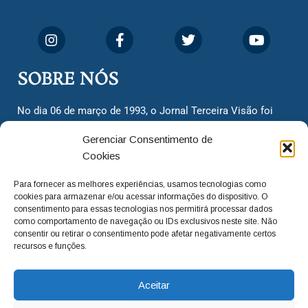
SOBRE NÓS
No dia 06 de março de 1993, o Jornal Terceira Visão foi
fundado para ser uma terceira via de notícias para os
Gerenciar Consentimento de
cidadãos valinhenses, já que naquela época só existiam
Cookies
dois jornais. Há mais de 30 anos, o jornal continua
assumindo o papel de ser a ‘voz do povo’ e continuamos
Para fornecer as melhores experiências, usamos tecnologias como
com o foco de trazer as melhores notícias. Nunca
cookies para armazenar e/ou acessar informações do dispositivo. O
deixamos de lado as necessidades do cidadão, sempre
consentimento para essas tecnologias nos permitirá processar dados
como comportamento de navegação ou IDs exclusivos neste site. Não
questionando os órgãos públicos em busca de melhorias
consentir ou retirar o consentimento pode afetar negativamente certos
para a cidade e sempre cobrando resoluções para casos
recursos e funções.
‘esquecidos’. Informar é a nossa missão!
Aceitar
adm@jtv.com.br
(19) 3929-6225