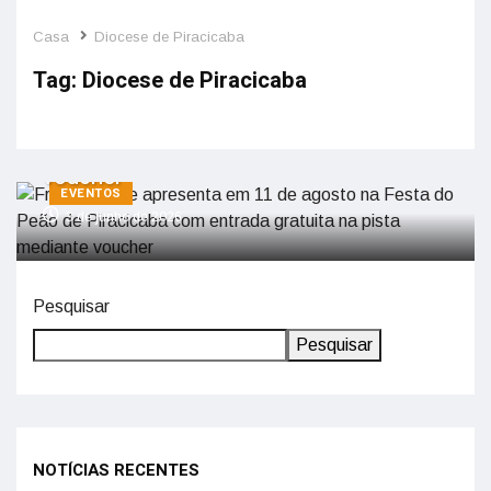
Casa
Diocese de Piracicaba
Tag:
Diocese de Piracicaba
Frei Gilson se apresenta em 11 de
agosto na Festa do Peão de Piracicaba
com entrada gratuita na pista mediante
voucher
EVENTOS
3 de junho de 2026
Pesquisar
Pesquisar
NOTÍCIAS RECENTES