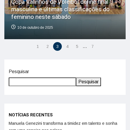
Copa Valinhos de Voleibol define final
masculina e últimas classificações do
feminino neste sábado
10 de outubro de 2025
…
1
2
3
4
5
7
Pesquisar
Pesquisar
NOTÍCIAS RECENTES
Manuela Genezini transforma a timidez em talento e sonha