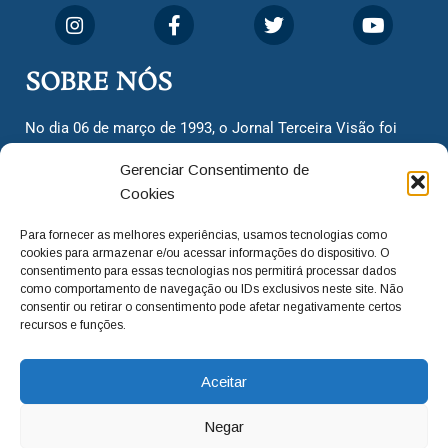
SOBRE NÓS
No dia 06 de março de 1993, o Jornal Terceira Visão foi
fundado para ser uma terceira via de notícias para os
Gerenciar Consentimento de
cidadãos valinhenses, já que naquela época só existiam
Cookies
dois jornais. Há mais de 30 anos, o jornal continua
assumindo o papel de ser a ‘voz do povo’ e continuamos
Para fornecer as melhores experiências, usamos tecnologias como
com o foco de trazer as melhores notícias. Nunca
cookies para armazenar e/ou acessar informações do dispositivo. O
deixamos de lado as necessidades do cidadão, sempre
consentimento para essas tecnologias nos permitirá processar dados
como comportamento de navegação ou IDs exclusivos neste site. Não
questionando os órgãos públicos em busca de melhorias
consentir ou retirar o consentimento pode afetar negativamente certos
para a cidade e sempre cobrando resoluções para casos
recursos e funções.
‘esquecidos’. Informar é a nossa missão!
Aceitar
adm@jtv.com.br
(19) 3929-6225
Negar
(19) 99450-1424