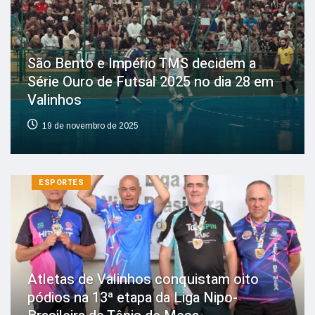
São Bento e Império TMS decidem a
Série Ouro de Futsal 2025 no dia 28 em
Valinhos
19 de novembro de 2025
ESPORTES
Atletas de Valinhos conquistam oito
pódios na 13ª etapa da Liga Nipo-