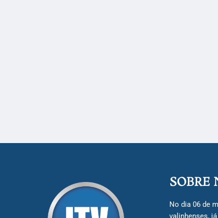
SOBRE 
No dia 06 de m
valinhenses, j