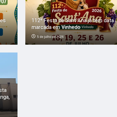
des
112ª Festa de Sant’Ana já tem data
marcada em Vinhedo
5 de julho de 2026
sta
anga,