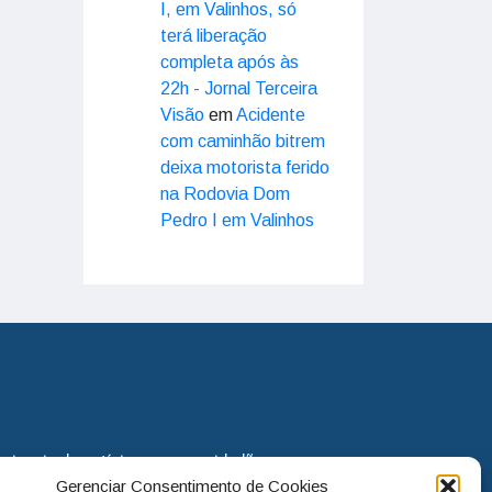
I, em Valinhos, só
terá liberação
completa após às
22h - Jornal Terceira
Visão
em
Acidente
com caminhão bitrem
deixa motorista ferido
na Rodovia Dom
Pedro I em Valinhos
eira via de notícias para os cidadãos
Gerenciar Consentimento de Cookies
o jornal continua assumindo o papel