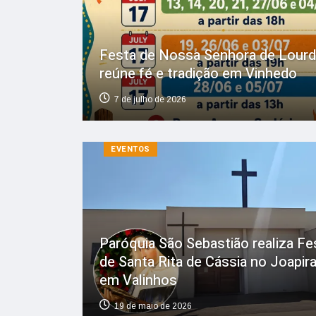
Festa de Nossa Senhora de Lour
reúne fé e tradição em Vinhedo
7 de julho de 2026
EVENTOS
Paróquia São Sebastião realiza Fe
de Santa Rita de Cássia no Joapir
em Valinhos
19 de maio de 2026