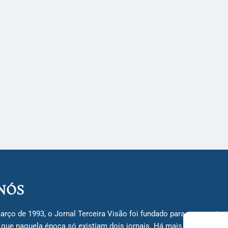
NÓS
arço de 1993, o Jornal Terceira Visão foi fundado para ser uma terc
á que naquela época só existiam dois jornais. Há mais de 30 anos, 