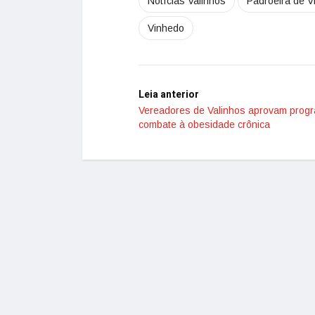
Notícias Valinhos
Padroeira de V
Vinhedo
Leia anterior
Vereadores de Valinhos aprovam prog
combate à obesidade crônica