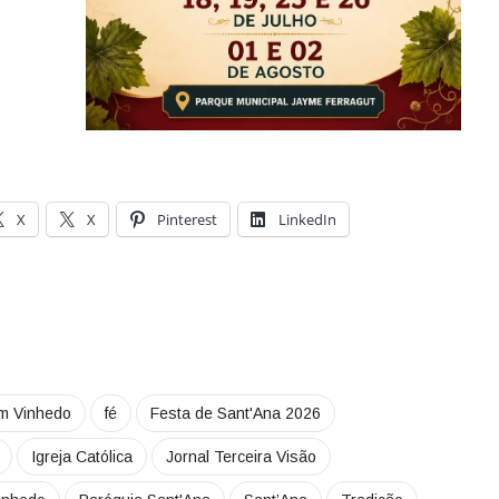
X
X
Pinterest
LinkedIn
m Vinhedo
fé
Festa de Sant'Ana 2026
Igreja Católica
Jornal Terceira Visão