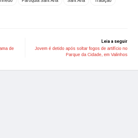
inhedo
Paróquia Sant'Ana
Sant’Ana
Tradição
Leia a seguir
rama de
Jovem é detido após soltar fogos de artifício no
Parque da Cidade, em Valinhos