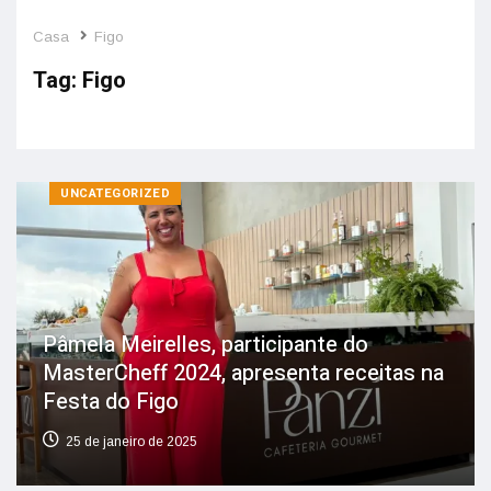
Casa
Figo
Tag:
Figo
UNCATEGORIZED
Pâmela Meirelles, participante do
MasterCheff 2024, apresenta receitas na
Festa do Figo
25 de janeiro de 2025