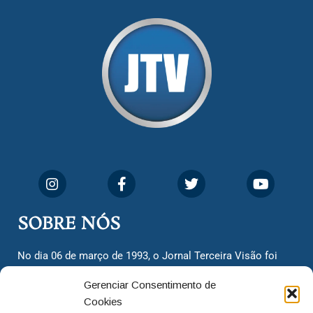
SOBRE NÓS
No dia 06 de março de 1993, o Jornal Terceira Visão foi
fundado para ser uma terceira via de notícias para os
Gerenciar Consentimento de
cidadãos valinhenses, já que naquela época só existiam
Cookies
dois jornais. Há mais de 30 anos, o jornal continua