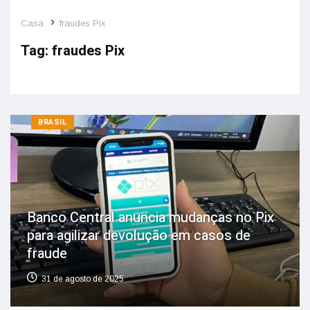
Casa
fraudes Pix
Tag:
fraudes Pix
BRASIL
Banco Central anuncia mudanças no Pix
para agilizar devolução em casos de
fraude
31 de agosto de 2025