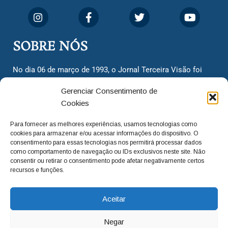
SOBRE NÓS
No dia 06 de março de 1993, o Jornal Terceira Visão foi
fundado para ser uma terceira via de notícias para os
Gerenciar Consentimento de
cidadãos valinhenses, já que naquela época só existiam
Cookies
dois jornais. Há mais de 30 anos, o jornal continua
assumindo o papel de ser a ‘voz do povo’ e continuamos
Para fornecer as melhores experiências, usamos tecnologias como
com o foco de trazer as melhores notícias. Nunca
cookies para armazenar e/ou acessar informações do dispositivo. O
deixamos de lado as necessidades do cidadão, sempre
consentimento para essas tecnologias nos permitirá processar dados
como comportamento de navegação ou IDs exclusivos neste site. Não
questionando os órgãos públicos em busca de melhorias
consentir ou retirar o consentimento pode afetar negativamente certos
para a cidade e sempre cobrando resoluções para casos
recursos e funções.
‘esquecidos’. Informar é a nossa missão!
Aceitar
adm@jtv.com.br
(19) 3929-6225
Negar