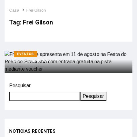
Casa
Frei Gilson
Tag:
Frei Gilson
Frei Gilson se apresenta em 11 de
agosto na Festa do Peão de Piracicaba
com entrada gratuita na pista mediante
voucher
EVENTOS
3 de junho de 2026
Pesquisar
Pesquisar
NOTÍCIAS RECENTES