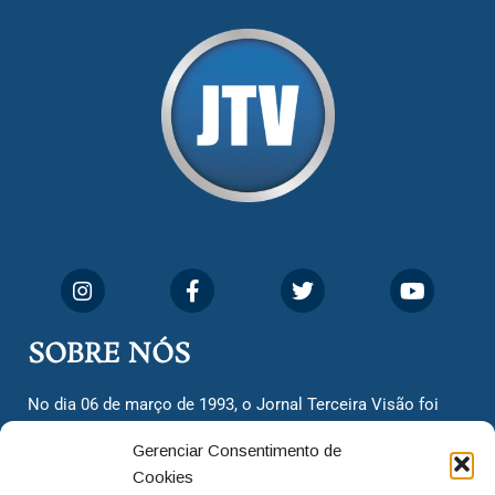
SOBRE NÓS
No dia 06 de março de 1993, o Jornal Terceira Visão foi
fundado para ser uma terceira via de notícias para os
Gerenciar Consentimento de
cidadãos valinhenses, já que naquela época só existiam
Cookies
dois jornais. Há mais de 30 anos, o jornal continua