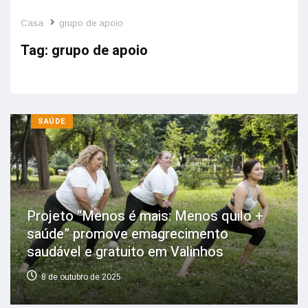
Casa
grupo de apoio
Tag:
grupo de apoio
SAÚDE
Projeto “Menos é mais: Menos quilo +
saúde” promove emagrecimento
saudável e gratuito em Valinhos
8 de outubro de 2025