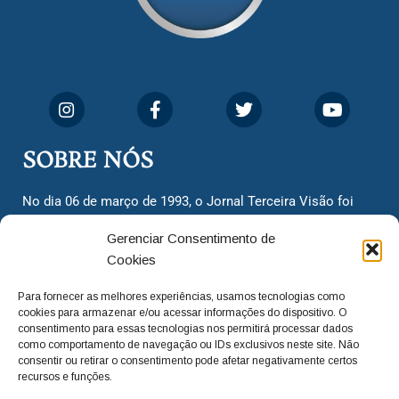
SOBRE NÓS
No dia 06 de março de 1993, o Jornal Terceira Visão foi
fundado para ser uma terceira via de notícias para os
Gerenciar Consentimento de
cidadãos valinhenses, já que naquela época só existiam
Cookies
dois jornais. Há mais de 30 anos, o jornal continua
assumindo o papel de ser a ‘voz do povo’ e continuamos
Para fornecer as melhores experiências, usamos tecnologias como
com o foco de trazer as melhores notícias. Nunca
cookies para armazenar e/ou acessar informações do dispositivo. O
deixamos de lado as necessidades do cidadão, sempre
consentimento para essas tecnologias nos permitirá processar dados
como comportamento de navegação ou IDs exclusivos neste site. Não
questionando os órgãos públicos em busca de melhorias
consentir ou retirar o consentimento pode afetar negativamente certos
para a cidade e sempre cobrando resoluções para casos
recursos e funções.
‘esquecidos’. Informar é a nossa missão!