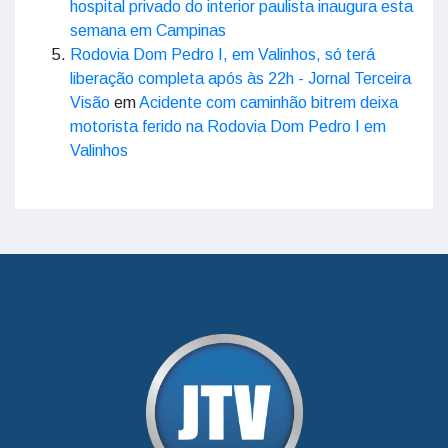
hospital privado do interior paulista inaugura esta
semana em Campinas
Rodovia Dom Pedro I, em Valinhos, só terá
liberação completa após às 22h - Jornal Terceira
Visão
em
Acidente com caminhão bitrem deixa
motorista ferido na Rodovia Dom Pedro I em
Valinhos