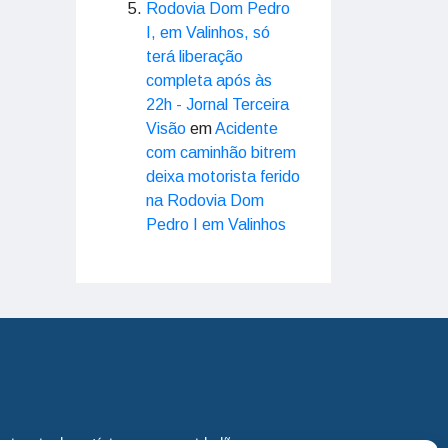
Rodovia Dom Pedro
I, em Valinhos, só
terá liberação
completa após às
22h - Jornal Terceira
Visão
em
Acidente
com caminhão bitrem
deixa motorista ferido
na Rodovia Dom
Pedro I em Valinhos
eira via de notícias para os cidadãos