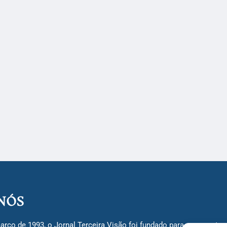
NÓS
arço de 1993, o Jornal Terceira Visão foi fundado para ser uma terc