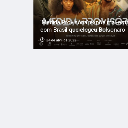
‘Medida Provisória’ expõe mal-est
com Brasil que elegeu Bolsonaro
14 de abril de 2022