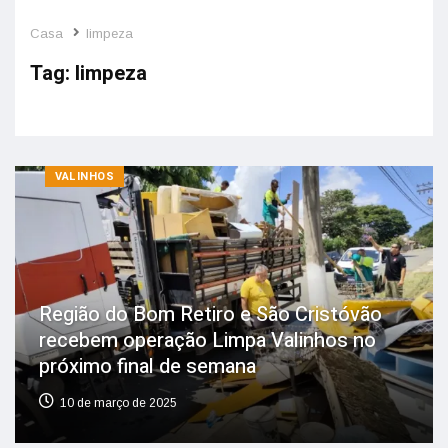
Casa
limpeza
Tag:
limpeza
VALINHOS
Região do Bom Retiro e São Cristóvão
recebem operação Limpa Valinhos no
próximo final de semana
10 de março de 2025