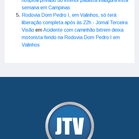
hospital privado do interior paulista inaugura esta
semana em Campinas
Rodovia Dom Pedro I, em Valinhos, só terá
liberação completa após às 22h - Jornal Terceira
Visão
em
Acidente com caminhão bitrem deixa
motorista ferido na Rodovia Dom Pedro I em
Valinhos