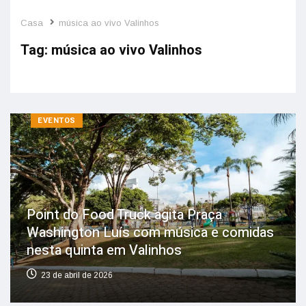
Casa
música ao vivo Valinhos
Tag:
música ao vivo Valinhos
EVENTOS
Point do Food Truck agita Praça
Washington Luís com música e comidas
nesta quinta em Valinhos
23 de abril de 2026