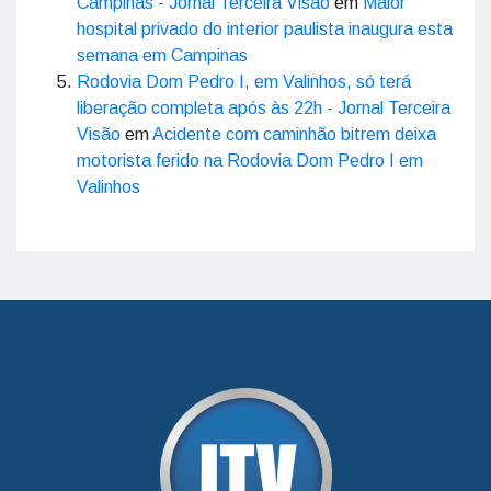
Campinas - Jornal Terceira Visão
em
Maior
hospital privado do interior paulista inaugura esta
semana em Campinas
Rodovia Dom Pedro I, em Valinhos, só terá
liberação completa após às 22h - Jornal Terceira
Visão
em
Acidente com caminhão bitrem deixa
motorista ferido na Rodovia Dom Pedro I em
Valinhos