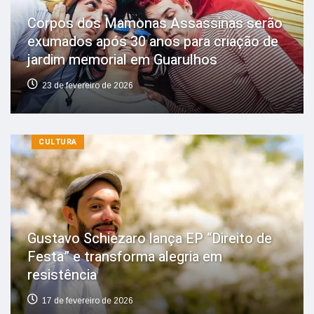
Corpos dos Mamonas Assassinas serão
exumados após 30 anos para criação de
jardim memorial em Guarulhos
23 de fevereiro de 2026
CULTURA
Gustavo Schiezaro lança EP “Direito de
Festa” e transforma alegria em
resistência
17 de fevereiro de 2026