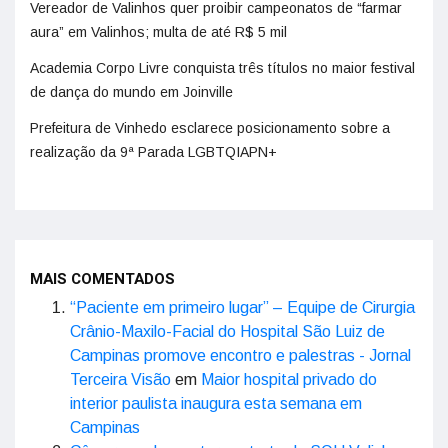
realização da 9ª Parada LGBTQIAPN+
MAIS COMENTADOS
“Paciente em primeiro lugar” – Equipe de Cirurgia
Crânio-Maxilo-Facial do Hospital São Luiz de
Campinas promove encontro e palestras - Jornal
Terceira Visão
em
Maior hospital privado do
interior paulista inaugura esta semana em
Campinas
Câmara pode manter contrato da SOU Valinhos
julgado irregular - Jornal Terceira Visão
em
Serviço da Sou Valinhos é novamente repudiado
em sessão
Vinícius é o 1º bebê nascido no Hospital São Luiz
em Campinas - Jornal Terceira Visão
em
Maior