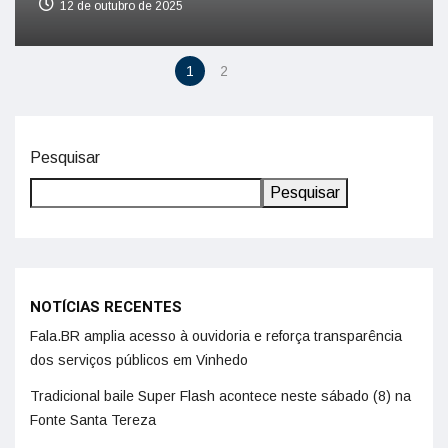
Pesquisar
Pesquisar
NOTÍCIAS RECENTES
Fala.BR amplia acesso à ouvidoria e reforça transparência
dos serviços públicos em Vinhedo
Tradicional baile Super Flash acontece neste sábado (8) na
Fonte Santa Tereza
Vereador de Valinhos quer proibir campeonatos de “farmar
aura” em Valinhos; multa de até R$ 5 mil
Academia Corpo Livre conquista três títulos no maior festival
de dança do mundo em Joinville
Prefeitura de Vinhedo esclarece posicionamento sobre a