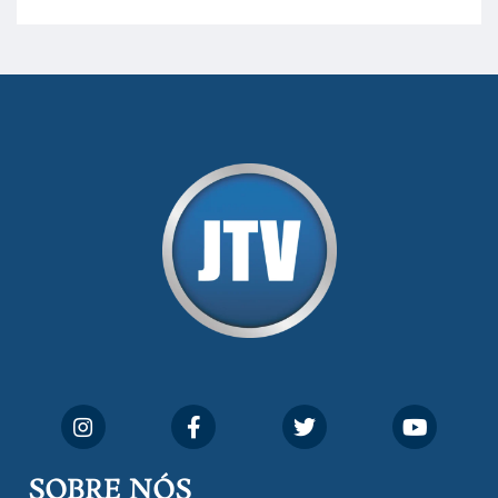
SOBRE NÓS
No dia 06 de março de 1993, o Jornal Terceira Visão foi
fundado para ser uma terceira via de notícias para os
cidadãos valinhenses, já que naquela época só existiam
dois jornais. Há mais de 30 anos, o jornal continua
assumindo o papel de ser a ‘voz do povo’ e continuamos