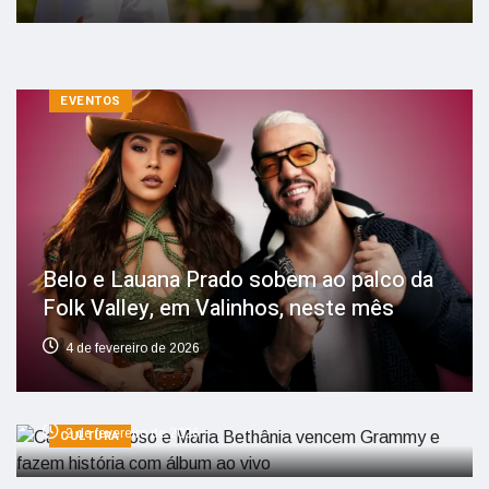
EVENTOS
Belo e Lauana Prado sobem ao palco da
Folk Valley, em Valinhos, neste mês
Caetano Veloso e Maria Bethânia
4 de fevereiro de 2026
vencem Grammy e fazem história com
álbum ao vivo
2 de fevereiro de 2026
CULTURA